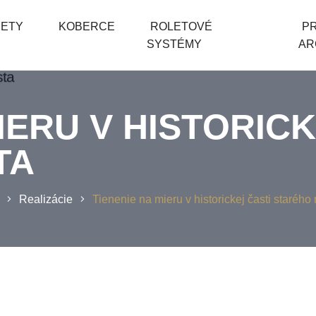
PETY
KOBERCE
ROLETOVÉ
P
SYSTÉMY
AR
IERU V HISTORICK
TA
Realizácie
Tienenie na mieru v historickej časti starého