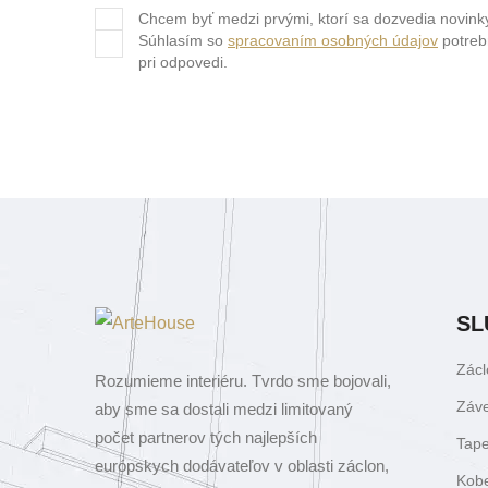
Chcem byť medzi prvými, ktorí sa dozvedia novink
Súhlasím so
spracovaním osobných údajov
potreb
pri odpovedi.
SL
Zácl
Rozumieme interiéru. Tvrdo sme bojovali,
Záv
aby sme sa dostali medzi limitovaný
počet partnerov tých najlepších
Tape
európskych dodávateľov v oblasti záclon,
Kob