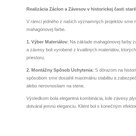
Realizácia Záclon a Závesov v historickej časti star
V rámci jedného z našich významných projektov sme mal
mahagónovej farbe.
1. Výber Materiálov:
Na základe mahagónovej farby záru
a závesy boli vyrobené z kvalitných materiálov, ktorých
priestoru.
2. Montážny Spôsob Uchytenia:
S dôrazom na histor
spôsobom sme dosiahli maximálnu stabilitu a zabezpeč
alebo nerovnostiam na stene.
Výsledkom bola elegantná kombinácia, kde závesy plynu
dotváral jemnú eleganciu. Klient bol s konečným efek