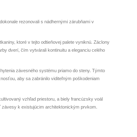
y dokonale rezonovali s nádhernými zárubňami v
aniny, ktoré v tejto odtieňovej palete vyniknú. Záclony
by dverí, čím vytvárali kontinuitu a eleganciu celého
chytenia závesného systému priamo do steny. Týmto
znosťou, aby sa zabránilo viditeľným poškodeniam
tivovaný vzhľad priestoru, a biely francúzsky voál
ť závesy k existujúcim architektonickým prvkom.