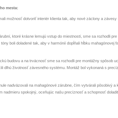
ého mesta:
i možnosť dotvoriť interiér klienta tak, aby nové záclony a záves
bní, ktoré krásne lemujú vstup do miestností, sme sa rozhodli pre tk
 tóny boli doladené tak, aby v harmónií dopĺňali hĺbku mahagónovej far
ickú budovu a na trvácnosť sme sa rozhodli pre montážny spôsob u
ili dlhú životnosť závesného systému. Montáž bol vykonaná s precí
le nadväzovali na mahagónové zárubne, čím vytvárali pôsobivý a kul
tom nadmieru spokojný, oceňujúc našu precíznosť a schopnosť doladi